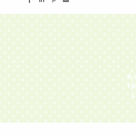
A 
Hi
L