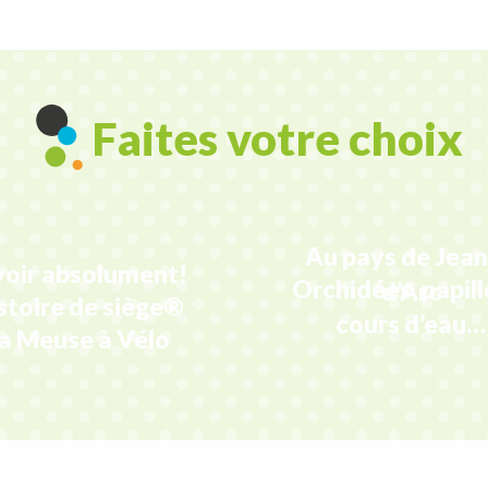
Faites votre choix
Au pays de Jea
voir absolument!
Orchidées, papill
d’Arc
stoire de siège®
cours d’eau…
a Meuse à Vélo