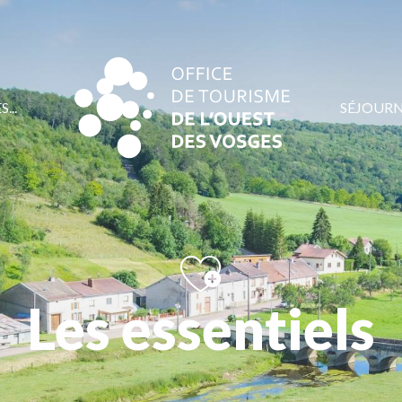
...
SÉJOUR
Les essentiels