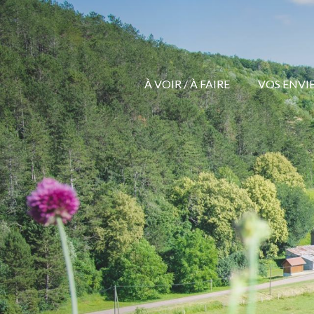
Aller
au
contenu
principal
À VOIR / À FAIRE
VOS ENVIES