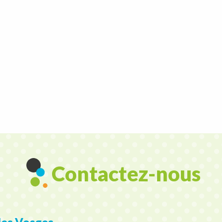
27
30
JUIL.
AOÛT
 visites estivales du site gallo-romain de G
LIRE LA SUITE
Contactez-nous