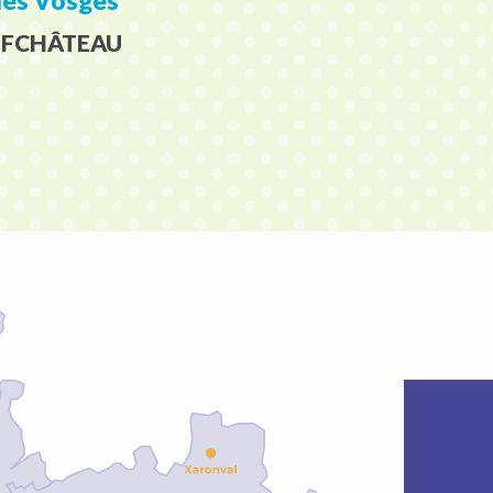
des Vosges
NEUFCHÂTEAU