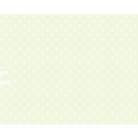
nne
ons,