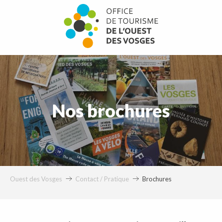
Aller
au
contenu
principal
Nos brochures
Ouest des Vosges
Contact / Pratique
Brochures