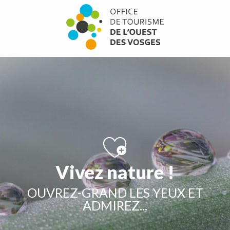
Aller
au
contenu
principal
Vivez nature !
OUVREZ-GRAND LES YEUX ET
ADMIREZ...