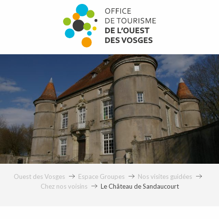
Aller
au
contenu
principal
Le Château de Sandaucou
Ouest des Vosges
Espace Groupes
Nos visites guidées
Chez nos voisins
Le Château de Sandaucourt