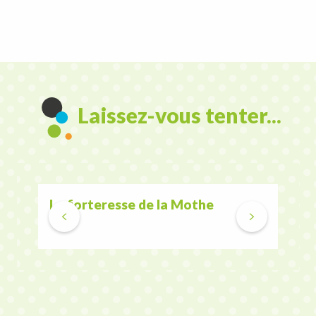
Laissez-vous tenter...
La forteresse de la Mothe
Vau