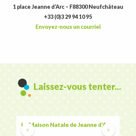
1 place Jeanne d’Arc – F88300 Neufchâteau
+33 (0)3 29 94 10 95
Envoyez-nous un courriel
Laissez-vous tenter...
La Maison Natale de Jeanne d’Arc
Le P