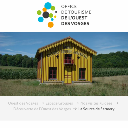
Aller
au
contenu
principal
La Source de Sarmery
Ouest des Vosges
Espace Groupes
Nos visites guidées
Découverte de l’Ouest des Vosges
La Source de Sarmery