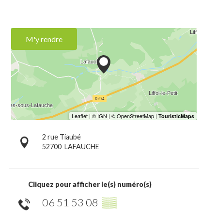
M'y rendre
2 rue Tiaubé
52700
LAFAUCHE
Cliquez pour afficher le(s) numéro(s)
06 51 53 08
▒▒