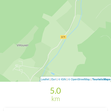
Leaflet
|
Esri
|
© IGN
|
© OpenStreetMap
|
TouristicMaps
5.0
km