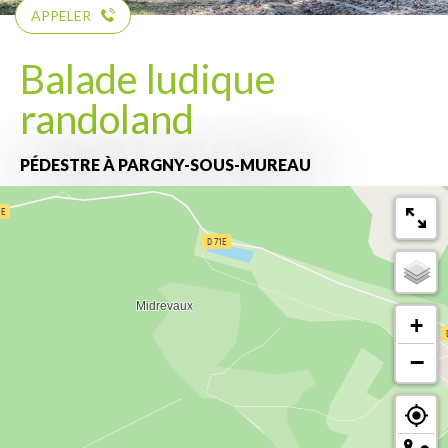
APPELER
Balade ludique
randoland
PÉDESTRE
À PARGNY-SOUS-MUREAU
+
−