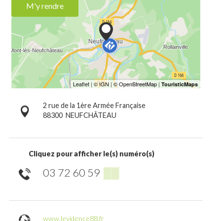
M'y rendre
2 rue de la 1ère Armée Française
88300
NEUFCHÂTEAU
Cliquez pour afficher le(s) numéro(s)
03 72 60 59
▒▒
www.levidence88.fr