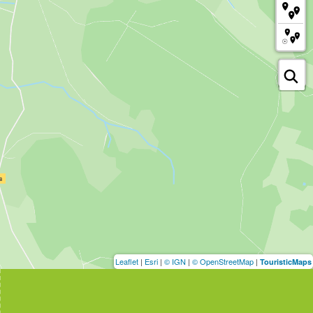
Leaflet
|
Esri
|
© IGN
|
© OpenStreetMap
|
TouristicMaps