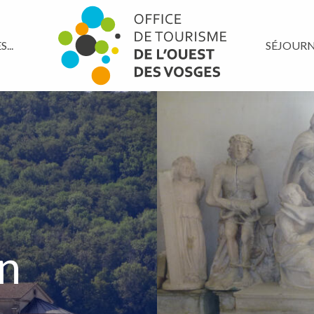
...
SÉJOUR
on