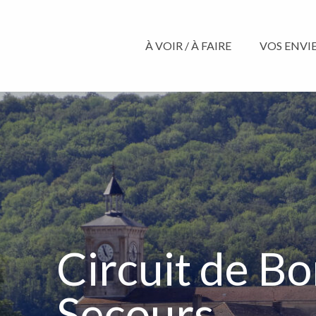
Aller
au
contenu
À VOIR / À FAIRE
VOS ENVIES
principal
Circuit de B
Secours