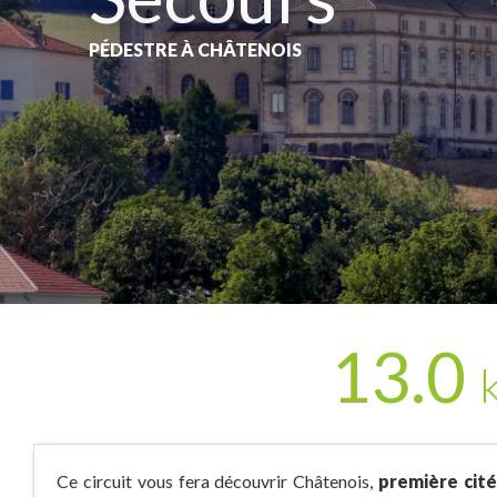
PÉDESTRE
À CHÂTENOIS
13.0
Ce circuit vous fera découvrir Châtenois,
première cité