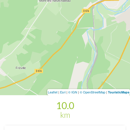
Leaflet
|
Esri
|
© IGN
|
© OpenStreetMap
|
TouristicMaps
10.0
km