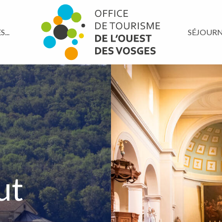
...
SÉJOUR
ut