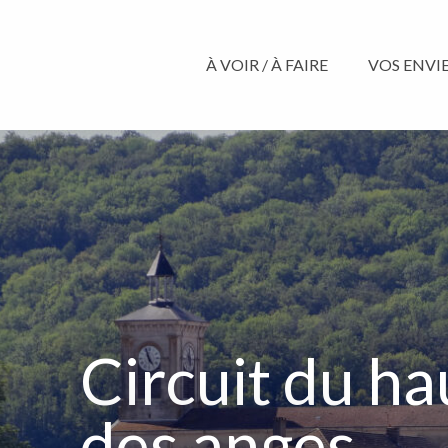
Aller
au
contenu
À VOIR / À FAIRE
VOS ENVIES
principal
Circuit du ha
des anges