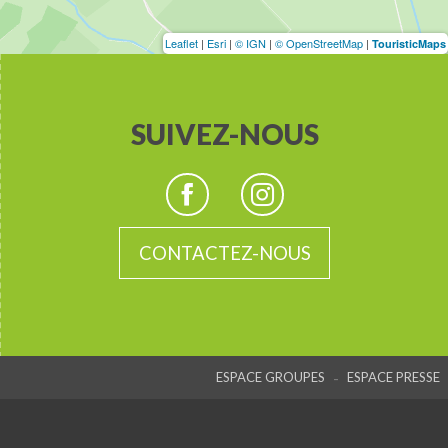
Leaflet
|
Esri
|
© IGN
|
© OpenStreetMap
|
TouristicMaps
SUIVEZ-NOUS
CONTACTEZ-NOUS
-
ESPACE GROUPES
ESPACE PRESSE