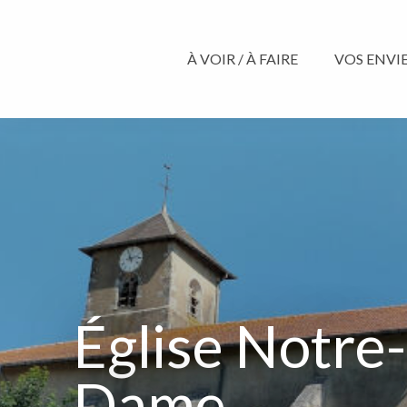
Aller
au
contenu
À VOIR / À FAIRE
VOS ENVIES
principal
Église Notre-
Dame