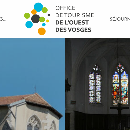
...
SÉJOUR