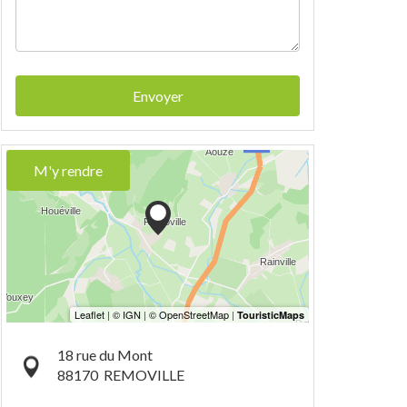
Envoyer
M'y rendre
18 rue du Mont
88170
REMOVILLE