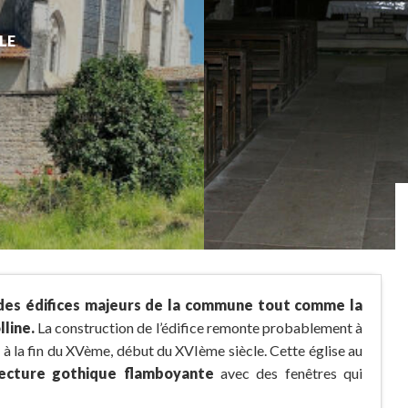
LE
 des édifices majeurs de la commune tout comme la
lline.
La construction de l’édifice remonte probablement à
e à la fin du XVème, début du XVIème siècle. Cette église au
tecture gothique flamboyante
avec des fenêtres qui