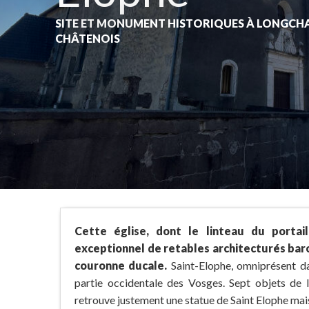
SITE ET MONUMENT HISTORIQUES
À LONGCH
CHÂTENOIS
Cette église, dont le linteau du portai
exceptionnel de retables architecturés bar
couronne ducale.
Saint-Elophe, omniprésent dan
partie occidentale des Vosges. Sept objets de l
retrouve justement une statue de Saint Elophe mais 