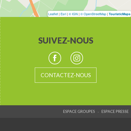
Leaflet
|
Esri
|
© IGN
|
© OpenStreetMap
|
TouristicMaps
SUIVEZ-NOUS
CONTACTEZ-NOUS
-
ESPACE GROUPES
ESPACE PRESSE