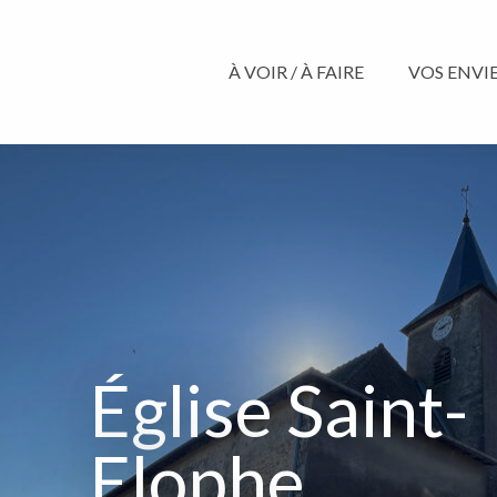
Aller
au
contenu
À VOIR / À FAIRE
VOS ENVIES
principal
Église Saint-
Elophe