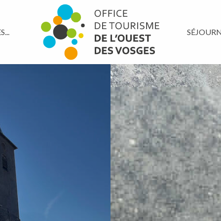
...
SÉJOUR