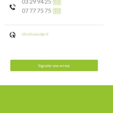
03 29 94 25
▒▒
07 77 75 75
▒▒
bleuetsauvage.fr
Signaler une erreur