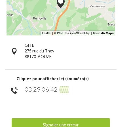
GÎTE
275 rue du They
88170
AOUZE
Cliquez pour afficher le(s) numéro(s)
03 29 06 42
▒▒
Signaler une erreur