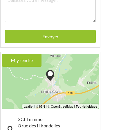
Envoyer
M'y rendre
SCI Tnimmo
8 rue des Hirondelles