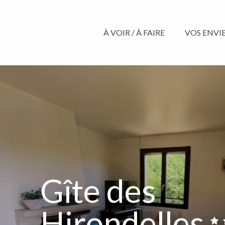
Aller
au
contenu
À VOIR / À FAIRE
VOS ENVIES
principal
Gîte des
Hirondelles