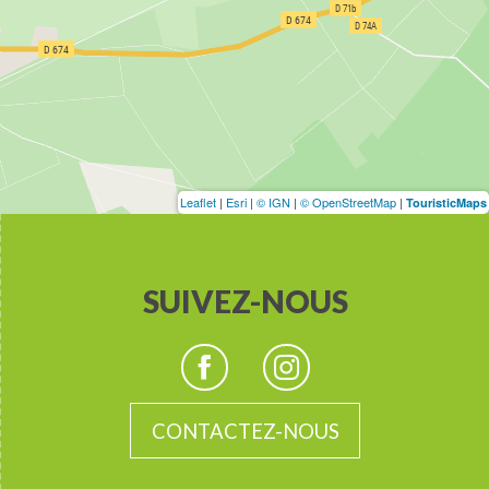
Leaflet
|
Esri
|
© IGN
|
© OpenStreetMap
|
TouristicMaps
SUIVEZ-NOUS
CONTACTEZ-NOUS