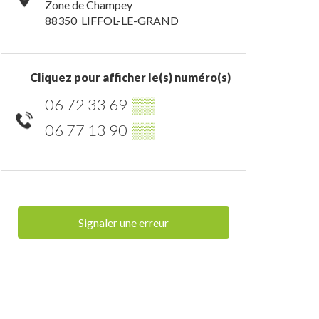
Zone de Champey
88350
LIFFOL-LE-GRAND
Cliquez pour afficher le(s) numéro(s)
06 72 33 69
▒▒
06 77 13 90
▒▒
Signaler une erreur