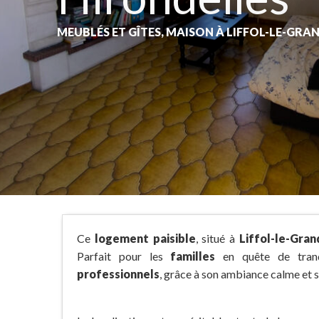
MEUBLÉS ET GÎTES,
MAISON
À LIFFOL-LE-GRA
Ce
logement paisible
, situé à
Liffol-le-Gran
Parfait pour les
familles
en quête de tranqu
professionnels
, grâce à son ambiance calme et 