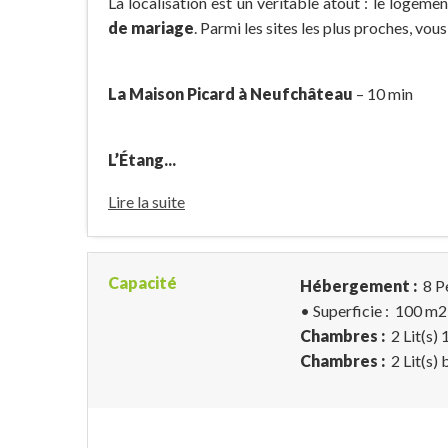
La localisation est un véritable atout : le logemen
de mariage
. Parmi les sites les plus proches, vou
La Maison Picard à Neufchâteau
– 10 min
L’Étang...
Lire la suite
Capacité
Hébergement :
8 P
• Superficie :
100 m
2
Chambres :
2 Lit(s)
Chambres :
2 Lit(s)