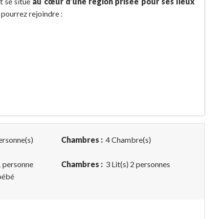
t se situe
au cœur d’une région prisée pour ses lieux
s pourrez rejoindre :
ersonne(s)
Chambres :
4 Chambre(s)
 1 personne
Chambres :
3 Lit(s) 2 personnes
 bébé