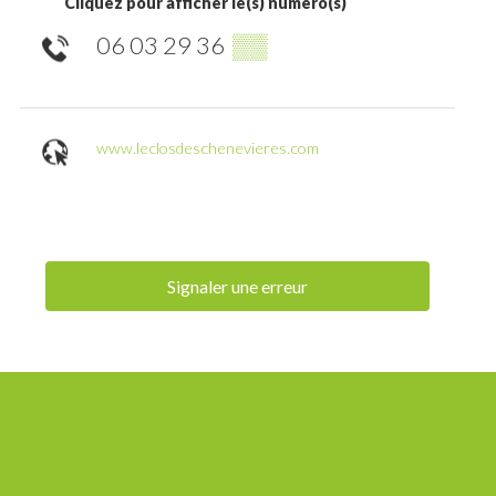
Cliquez pour afficher le(s) numéro(s)
06 03 29 36
▒▒
www.leclosdeschenevieres.com
Signaler une erreur