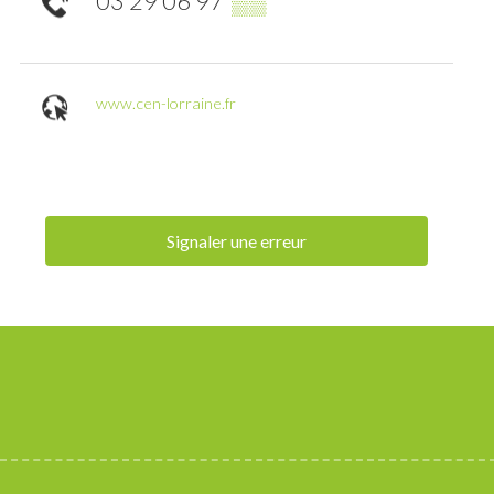
03 29 06 97
▒▒
www.cen-lorraine.fr
Signaler une erreur