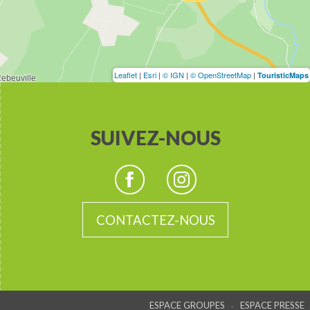
Leaflet
|
Esri
|
© IGN
|
© OpenStreetMap
|
TouristicMaps
SUIVEZ-NOUS
CONTACTEZ-NOUS
-
ESPACE GROUPES
ESPACE PRESSE