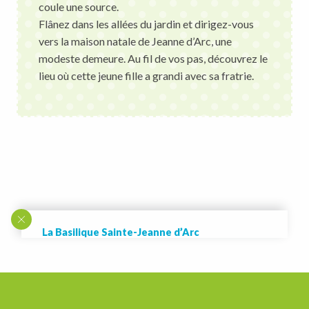
coule une source.
Flânez dans les allées du jardin et dirigez-vous
vers la maison natale de Jeanne d’Arc, une
modeste demeure. Au fil de vos pas, découvrez le
lieu où cette jeune fille a grandi avec sa fratrie.
La Basilique Sainte-Jeanne d’Arc
Gravissez la colline du Bois Chenu et admirez le
panorama sur la vallée de la Meuse.
Derrière vous, contemplez la basilique Sainte-
Jeanne d’Arc élevée à ce titre en 1939, un