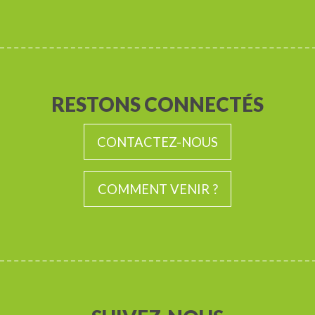
monument à la reconnaissance nationale. En son
intérieur, montez l’escalier de la Paix et découvrez
les œuvres d’art retraçant son histoire.
RESTONS CONNECTÉS
CONTACTEZ-NOUS
COMMENT VENIR ?