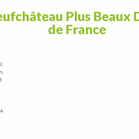
eufchâteau Plus Beaux 
de France
l,
n,
é
r
 à