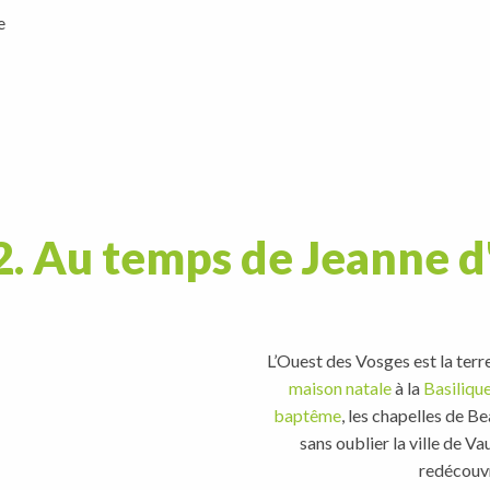
e
2. Au temps de Jeanne d
L’Ouest des Vosges est la terr
maison natale
à la
Basiliqu
baptême
, les chapelles de B
sans oublier la ville de V
redécouvr