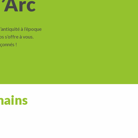
’Arc
antiquité à l’époque
s s’offre à vous.
pçonnés !
mains