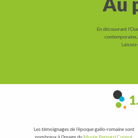
Au 
En découvrant l’Oue
contemporaine, e
Laissez-
1
Les témoignages de l’époque gallo-romaine sont
nombreux à l’image du
Musée Bernard Counot