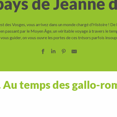
pays de Jeanne d
st des Vosges, vous arrivez dans un monde chargé d’Histoire ! De l’
n passant par le Moyen Âge, un véritable voyage à travers le temp
vous guider, on vous ouvre les portes de ces trésors parfois insou
. Au temps des gallo-ro