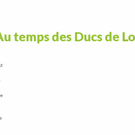
Au temps des Ducs de L
st
e
ée
e