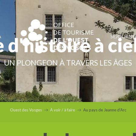
A
SÉJOURNE
e d'histoire à cie
UN PLONGEON À TRAVERS LES ÂGES
Ouest des Vosges
À voir / à faire
Au pays de Jeanne d’Arc