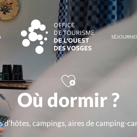
A
SÉJOURNE
Où dormir ?
s d’hôtes, campings, aires de camping-cars