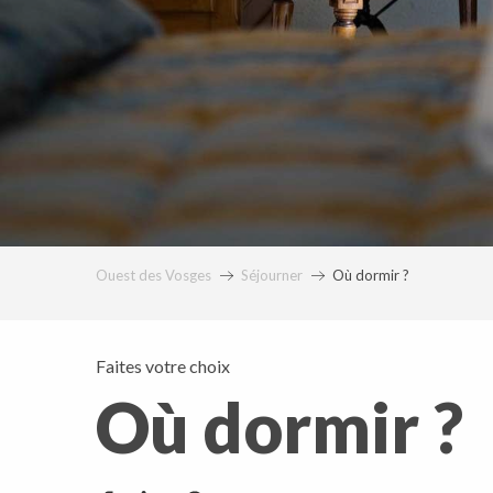
Ouest des Vosges
Séjourner
Où dormir ?
Faites votre choix
Où dormir ?