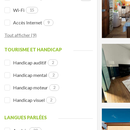
Wi-Fi
15
Accès Internet
9
Tout afficher (9)
TOURISME ET HANDICAP
Handicap auditif
2
Handicap mental
2
Handicap moteur
2
Handicap visuel
2
LANGUES PARLÉES