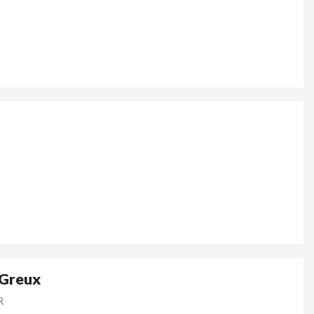
 Greux
R