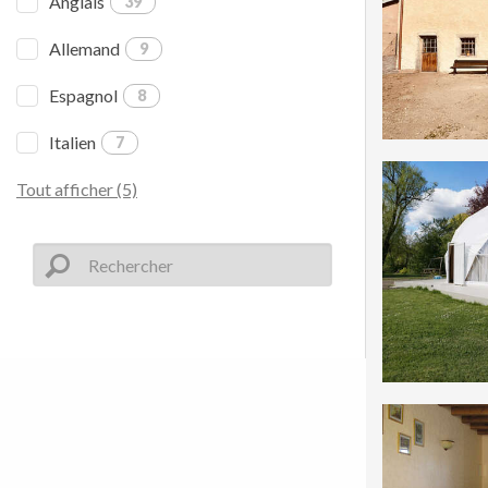
Anglais
39
Allemand
9
Espagnol
8
Italien
7
Tout afficher (5)