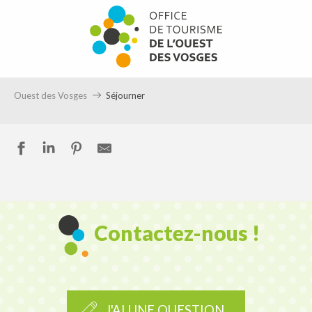
Aller
au
contenu
principal
Ouest des Vosges
Séjourner
Contactez-nous !
J'AI UNE QUESTION...