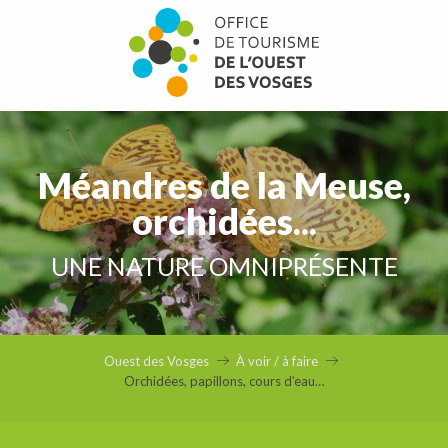
Aller
au
contenu
principal
Méandres de la Meuse,
orchidées...
UNE NATURE OMNIPRÉSENTE
Ouest des Vosges
À voir / à faire
Orchidées, papillons, cours d’eau…