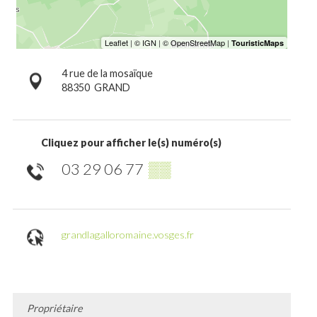
4 rue de la mosaïque
88350
GRAND
Cliquez pour afficher le(s) numéro(s)
03 29 06 77
▒▒
grandlagalloromaine.vosges.fr
Propriétaire