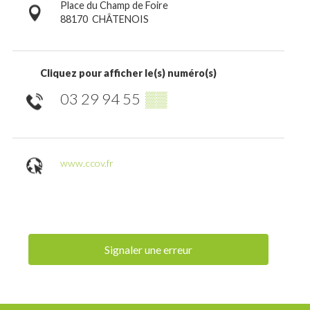
Place du Champ de Foire
88170
CHÂTENOIS
Cliquez pour afficher le(s) numéro(s)
03 29 94 55
▒▒
www.ccov.fr
Signaler une erreur