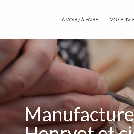
Aller
au
contenu
À VOIR / À FAIRE
VOS ENVIES
principal
Manufactur
Henryot et ci