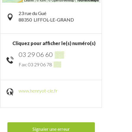
23 rue du Gué
88350
LIFFOL-LE-GRAND
Cliquez pour afficher le(s) numéro(s)
03 29 06 60
▒▒
▒▒
Fax: 03 29 06 78
www.henryot-cie.fr
Signaler une erreur