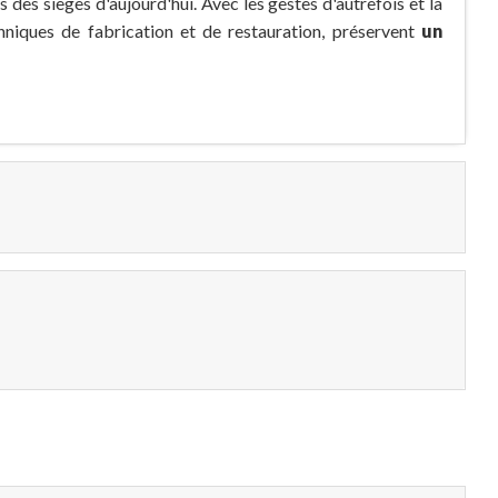
 des sièges d'aujourd'hui. Avec les gestes d'autrefois et la
hniques de fabrication et de restauration, préservent
un