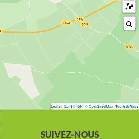
Leaflet
|
Esri
|
© IGN
|
© OpenStreetMap
|
TouristicMaps
SUIVEZ-NOUS