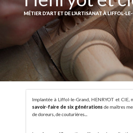
MÉTIER D'ART ET DE L'ARTISANAT
À LIFFOL-L
Implantée à Liffol-le-Grand, HENRYOT et CIE, ma
savoir-faire de six générations
de maîtres menu
de doreurs, de couturières...