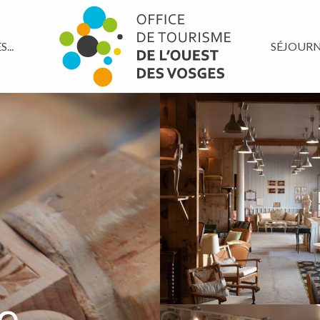
...
SÉJOUR
e
e