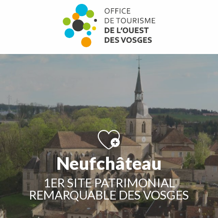
Aller
au
contenu
principal
Neufchâteau
1ER SITE PATRIMONIAL
REMARQUABLE DES VOSGES