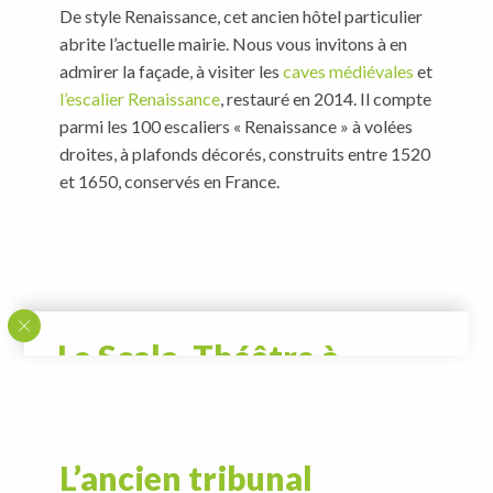
De style Renaissance, cet ancien hôtel particulier
abrite l’actuelle mairie. Nous vous invitons à en
admirer la façade, à visiter les
caves médiévales
et
l’escalier Renaissance
, restauré en 2014. Il compte
parmi les 100 escaliers « Renaissance » à volées
droites, à plafonds décorés, construits entre 1520
et 1650, conservés en France.
Le Scala, Théâtre à
l’italienne
Il faut replacer cette salle de spectacle dans
L’ancien tribunal
l’ensemble dont il est issu, celui du Couvent des