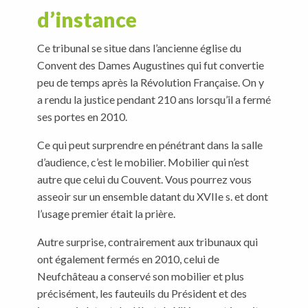
Dames Augustines qui s’établissent à Neufchâteau à
d’instance
la fin du XVIIe s. Le Couvent est vendu comme Bien
National en 1791, et accueille : Sous-Préfecture,
Ce tribunal se situe dans l’ancienne église du
Gendarmerie, Tribunal, prisons, école primaire… En
Convent des Dames Augustines qui fut convertie
1828,
un Théâtre est établi dans l’aile droite du corps
peu de temps après la Révolution Française. On y
de logis
. Rénovée entre 1891 et 1893, c’est de cette
période que date l’essentiel du décor en gypserie et
a rendu la justice pendant 210 ans lorsqu’il a fermé
en peinture encore visible.
ses portes en 2010.
Ce qui peut surprendre en pénétrant dans la salle
d’audience, c’est le mobilier. Mobilier qui n’est
autre que celui du Couvent. Vous pourrez vous
asseoir sur un ensemble datant du XVIIe s. et dont
l’usage premier était la prière.
Autre surprise, contrairement aux tribunaux qui
ont également fermés en 2010, celui de
Neufchâteau a conservé son mobilier et plus
précisément, les fauteuils du Président et des