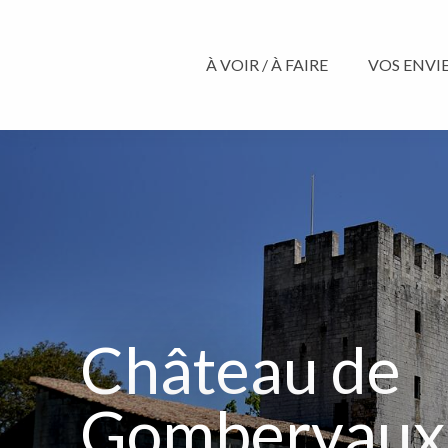
Aller
au
contenu
À VOIR / À FAIRE
VOS ENVIES
principal
Château de
Gombervaux