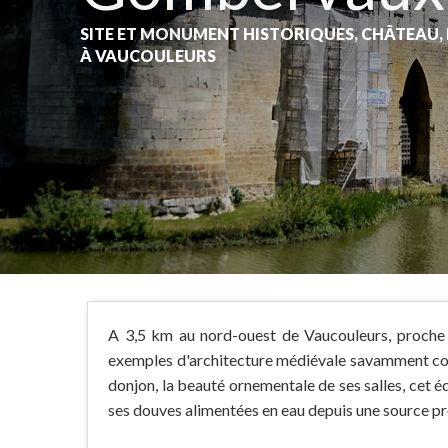
SITE ET MONUMENT HISTORIQUES,
CHÂTEAU,
À VAUCOULEURS
A 3,5 km au nord-ouest de Vaucouleurs, proche
exemples d'architecture médiévale savamment con
donjon, la beauté ornementale de ses salles, cet éd
ses douves alimentées en eau depuis une source p