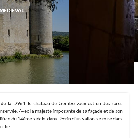
MÉDIÉVAL
 de la D964, le château de Gombervaux est un des rares
servée. Avec la majesté imposante de sa façade et de son
ifice du 14ème siècle, dans l'écrin d'un vallon, se mire dans
roche.