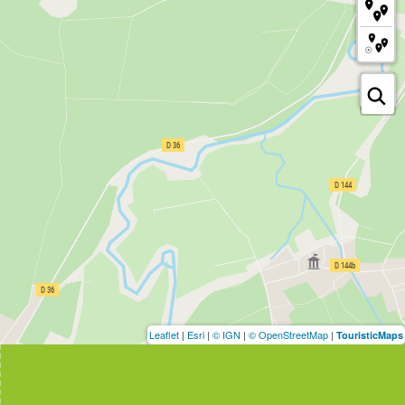
Leaflet
|
Esri
|
© IGN
|
© OpenStreetMap
|
TouristicMaps