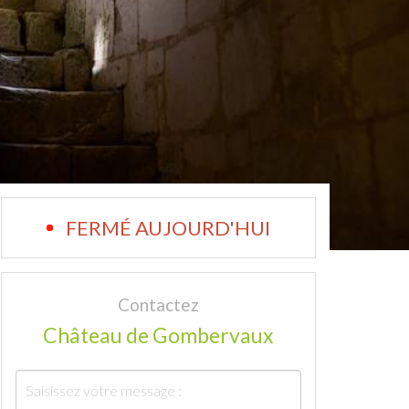
FERMÉ AUJOURD'HUI
Contactez
Château de Gombervaux