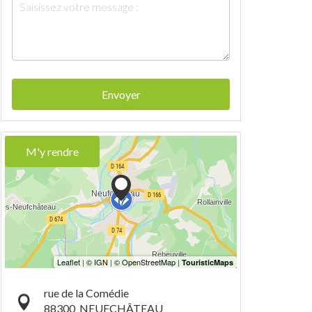
Envoyer
M'y rendre
rue de la Comédie
88300
NEUFCHÂTEAU