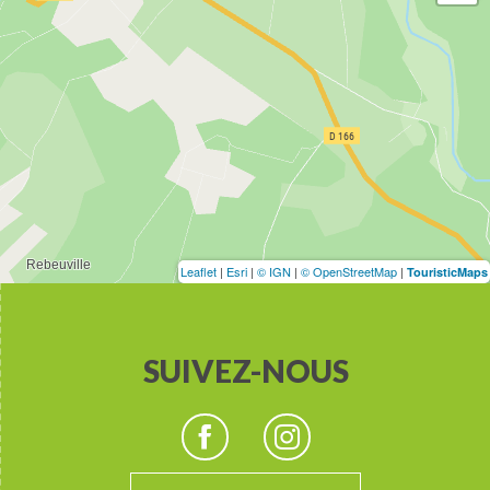
Leaflet
|
Esri
|
© IGN
|
© OpenStreetMap
|
TouristicMaps
SUIVEZ-NOUS