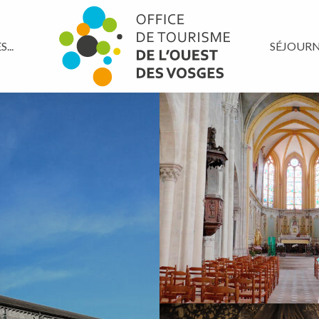
...
SÉJOUR