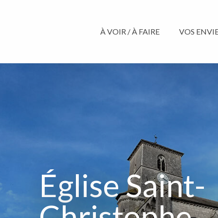
Aller
au
contenu
À VOIR / À FAIRE
VOS ENVIES
principal
Église Saint-
Christophe