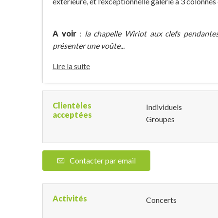
extérieure, et l’exceptionnelle galerie à 3 colonnes 
A voir
:
la chapelle Wiriot aux clefs pendante
présenter une voûte...
Lire la suite
Clientèles
Individuels
acceptées
Groupes
Contacter par email
Activités
Concerts