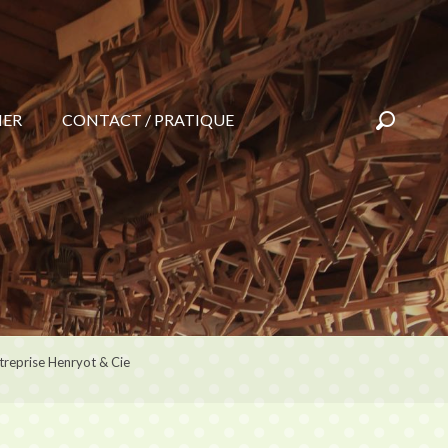
NER
CONTACT / PRATIQUE
& Cie
Recherc
ntreprise Henryot & Cie