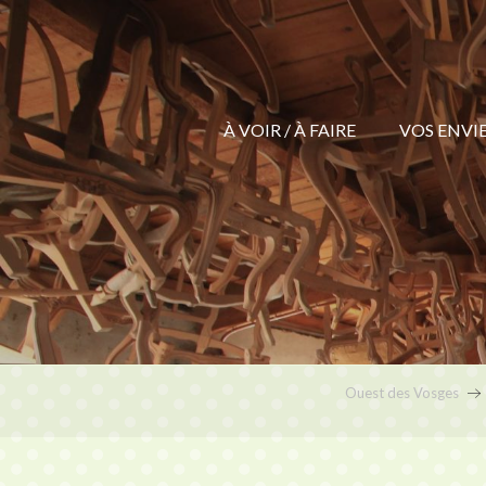
Aller
au
contenu
principal
À VOIR / À FAIRE
VOS ENVIES
L’ent
Ouest des Vosges