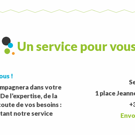
Un service pour vou
ous !
S
compagnera dans votre
1 place Jeann
e l’expertise, de la
+3
coute de vos besoins :
ctant notre service
Envo