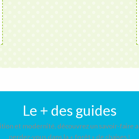
Le + des guides
ition et modernité, découvrez un savoir-faire a
perdez-vous dans la « forêt » de chaises !