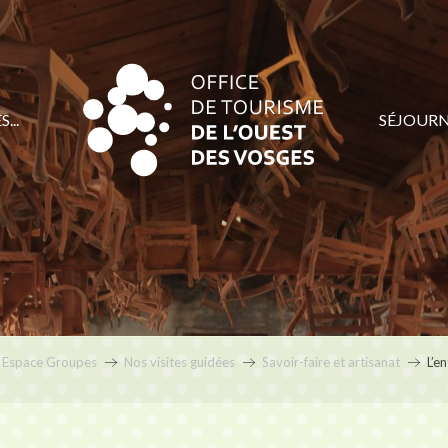
...
SÉJOUR
reprise Henryot 
Espace Groupes
Nos visites guidées
Savoir-faire et artisanat
L’e