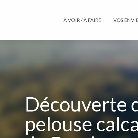
Aller
au
contenu
À VOIR / À FAIRE
VOS ENVIES
principal
Découverte d
pelouse calca