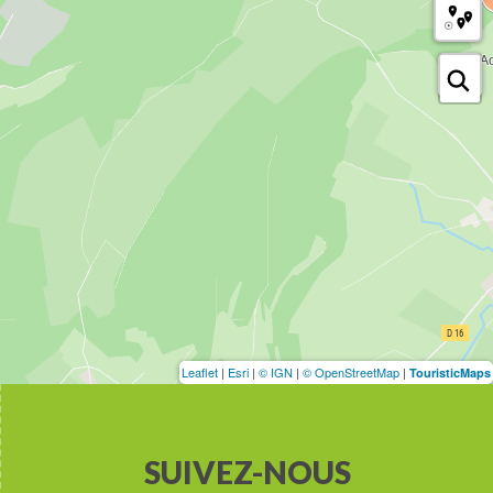
Leaflet
|
Esri
|
© IGN
|
© OpenStreetMap
|
TouristicMaps
SUIVEZ-NOUS