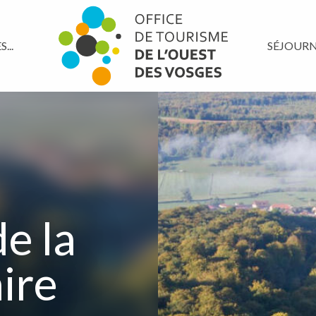
...
SÉJOUR
e la
ire