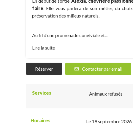
En début de sortie,
Alexia, chevrière passionn
faire
. Elle vous parlera de son métier, du choix
préservation des milieux naturels.
Au fil d’une promenade conviviale et...
Lire la suite
Réserver
Contacter par email
Services
Animaux refusés
Horaires
Le
19 septembre 2026