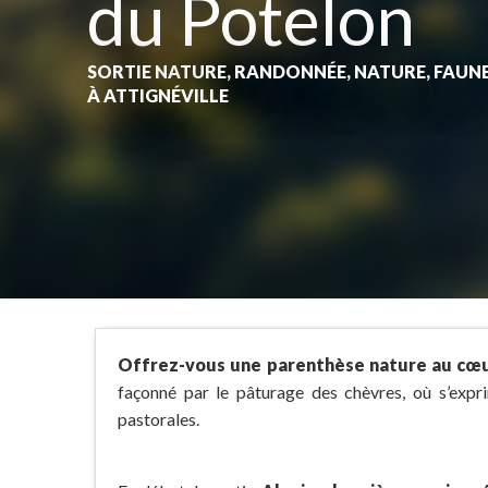
du Potelon
SORTIE NATURE, RANDONNÉE,
NATURE, FAUNE
À ATTIGNÉVILLE
Offrez-vous une parenthèse nature au cœur
façonné par le pâturage des chèvres, où s’expri
pastorales.