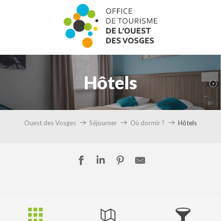
Aller
au
contenu
principal
Hôtels
Ouest des Vosges
Séjourner
Où dormir ?
Hôtels