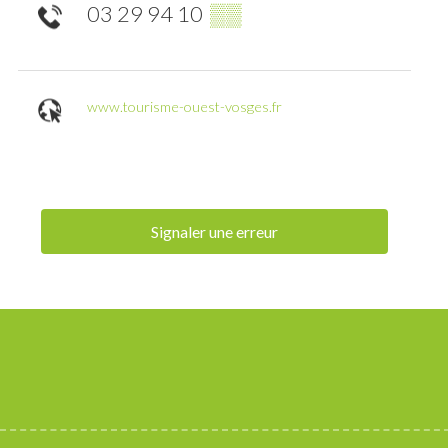
03 29 94 10
▒▒
www.tourisme-ouest-vosges.fr
Signaler une erreur