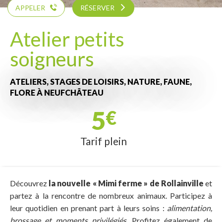
APPELER
RÉSERVER
Atelier petits
soigneurs
ATELIERS, STAGES DE LOISIRS,
NATURE, FAUNE,
FLORE
À NEUFCHÂTEAU
5
€
Tarif plein
Découvrez
la nouvelle « Mimi ferme » de Rollainville
et
partez à la rencontre de nombreux animaux. Participez à
leur quotidien en prenant part à leurs soins :
alimentation,
brossage et moments privilégiés
. Profitez également de