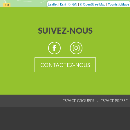
Leaflet
|
Esri
|
© IGN
|
© OpenStreetMap
|
TouristicMaps
SUIVEZ-NOUS
CONTACTEZ-NOUS
-
ESPACE GROUPES
ESPACE PRESSE