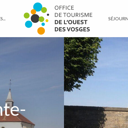
...
SÉJOUR
nte-