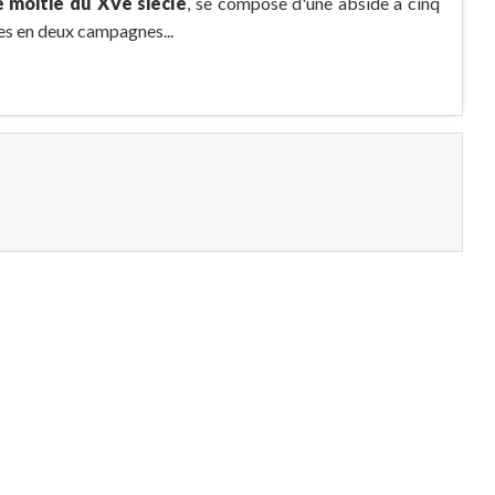
 moitié du XVe siècle
, se compose d'une abside à cinq
ées en deux campagnes...