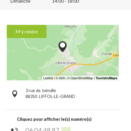
Dimanche
14:00 - 18:00
M'y rendre
3 rue de Joinville
88350
LIFFOL-LE-GRAND
Cliquez pour afficher le(s) numéro(s)
06 04 48 87
▒▒