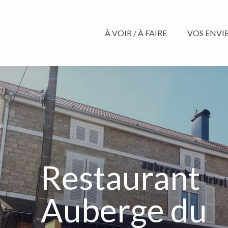
Aller
au
contenu
À VOIR / À FAIRE
VOS ENVIES
principal
Restaurant
Auberge du