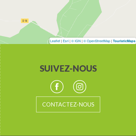
Leaflet
|
Esri
|
© IGN
|
© OpenStreetMap
|
TouristicMaps
SUIVEZ-NOUS
CONTACTEZ-NOUS