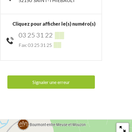
52150
SAINT-THIÉBAULT
Cliquez pour afficher le(s) numéro(s)
03 25 31 22
▒▒
▒▒
Fax: 03 25 31 25
Signaler une erreur