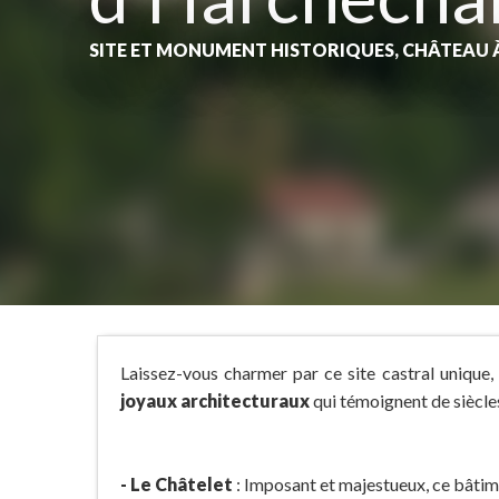
SITE ET MONUMENT HISTORIQUES,
CHÂTEAU
Laissez-vous charmer par ce site castral unique,
joyaux architecturaux
qui témoignent de siècles
- Le Châtelet
: Imposant et majestueux, ce bâtime