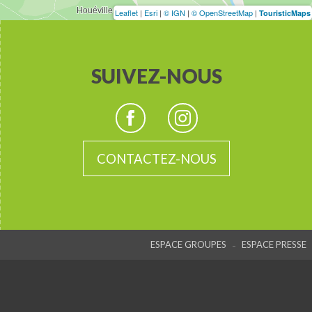
Leaflet
|
Esri
|
© IGN
|
© OpenStreetMap
|
TouristicMaps
SUIVEZ-NOUS
CONTACTEZ-NOUS
-
ESPACE GROUPES
ESPACE PRESSE