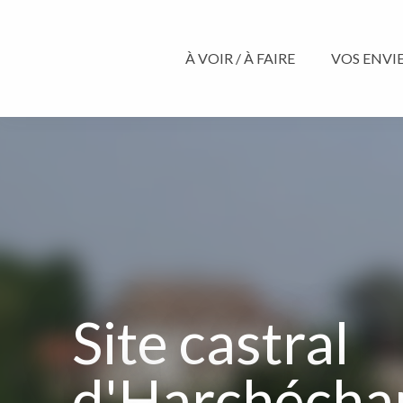
Aller
au
contenu
À VOIR / À FAIRE
VOS ENVIES
principal
Site castral
d'Harchéch