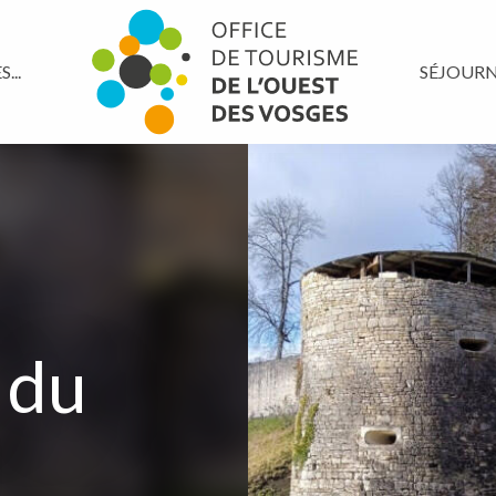
...
SÉJOUR
 du