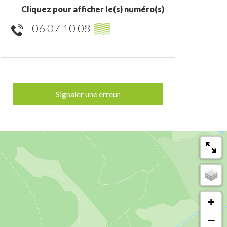
Cliquez pour afficher le(s) numéro(s)
06 07 10 08
▒▒
Signaler une erreur
+
−