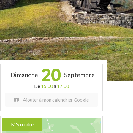
20
Dimanche
Septembre
De
15:00
à
17:00
Ajouter à mon calendrier Google
M'y rendre