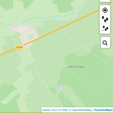
Leaflet
|
Esri
|
© IGN
|
© OpenStreetMap
|
TouristicMaps