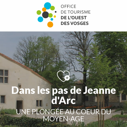
Aller
au
contenu
principal
Dans les pas de Jeanne
d'Arc
UNE PLONGÉE AU COEUR DU
MOYEN-AGE