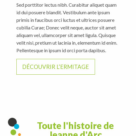
Sed porttitor lectus nibh. Curabitur aliquet quam
ut lacinia in, elementum id enim. Pellentesque in ipsum
id dui posuere blandit. Vestibulum ante ipsum
id orci porta dapibus. Vestibulum ante ipsum primis in
primis in faucibus orci luctus et ultrices posuere
faucibus orci.
cubilia Curae; Donec velit neque, auctor sit amet
aliquam vel, ullamcorper sit amet ligula. Quisque
DÉCOUVRIR LA BASILIQUE
velit nisi, pretium ut lacinia in, elementum id enim.
Pellentesque in ipsum id orci porta dapibus.
DÉCOUVRIR L’ERMITAGE
Toute l'histoire de
Jeanne d'Arc