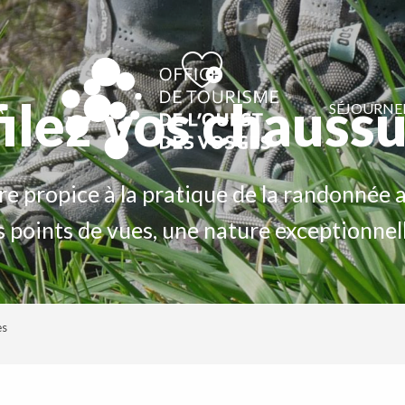
ilez vos chauss
A
SÉJOURNE
re propice à la pratique de la randonnée 
s points de vues, une nature exceptionnel
es