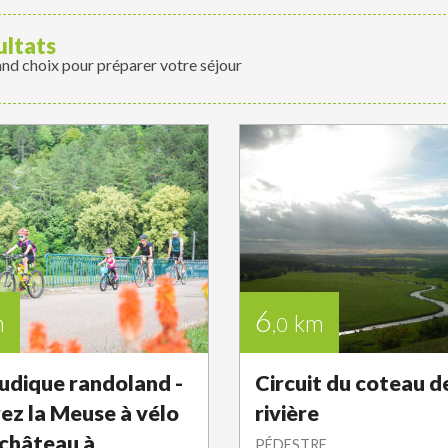
ultats
and choix pour préparer votre séjour
6
m
km
,0
ludique randoland -
Circuit du coteau de
ez la Meuse à vélo
rivière
château à
PÉDESTRE