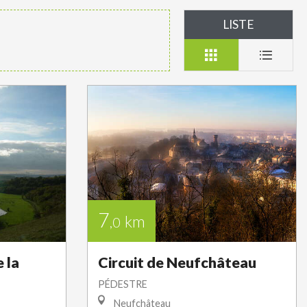
LISTE
7
km
,0
 la
Circuit de Neufchâteau
PÉDESTRE
Neufchâteau