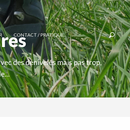
ures
R
CONTACT / PRATIQUE
Recherc
avec des dénivelés mais pas trop,
le…