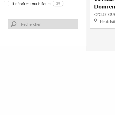
Itinéraires touristiques
39
Domremy
CYCLOTOUR
Neufchâ