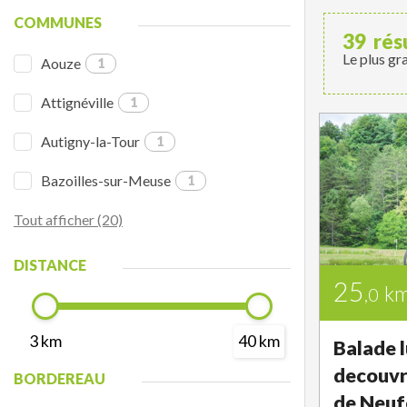
COMMUNES
39
rés
Le plus gr
Aouze
1
Attignéville
1
Autigny-la-Tour
1
Bazoilles-sur-Meuse
1
Tout afficher (20)
DISTANCE
25
k
,0
3 km
40 km
Balade 
decouvr
BORDEREAU
de Neuf