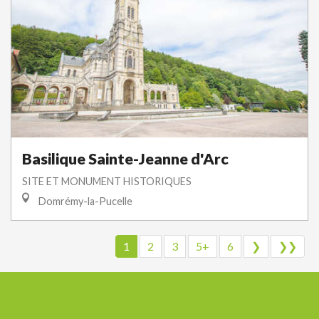
Basilique Sainte-Jeanne d'Arc
SITE ET MONUMENT HISTORIQUES
Domrémy-la-Pucelle
1
2
3
5+
6
❯
❯❯