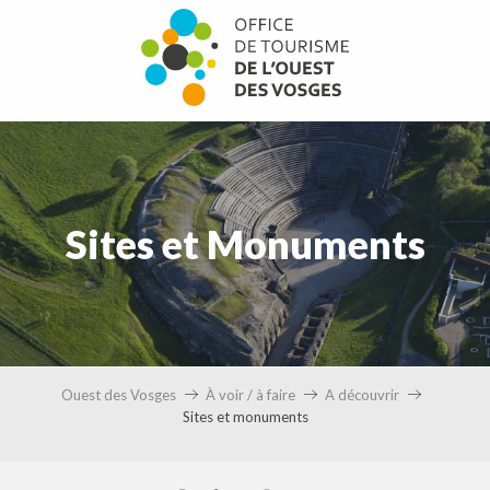
Aller
au
contenu
principal
Sites et Monuments
Ouest des Vosges
À voir / à faire
A découvrir
Sites et monuments